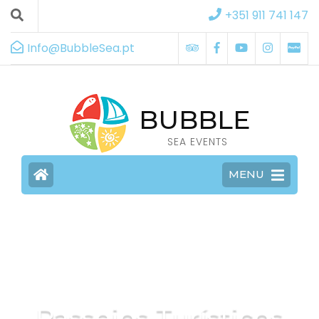
+351 911 741 147
Info@BubbleSea.pt
BUBBLE
SEA EVENTS
MENU
Passeios Turísticos